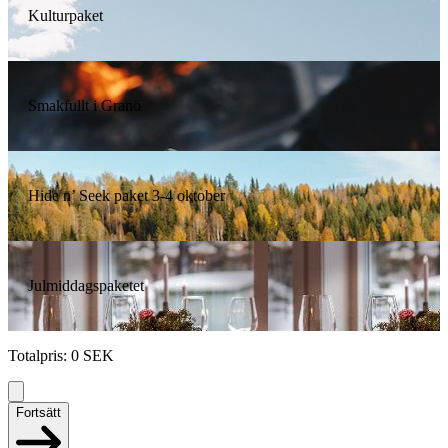
Kulturpaket
Smakfullt i Granö
Hide n’ Seek paket 3-4 oktober
Julmiddagspaketet
Totalpris
:
0
SEK
Fortsätt