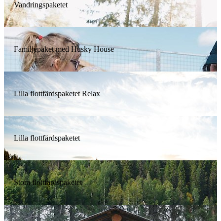
Vandringspaketet
Familjepaket med Husky House
Lilla flottfärdspaketet Relax
Lilla flottfärdspaketet
Stora flottfärdspaketet