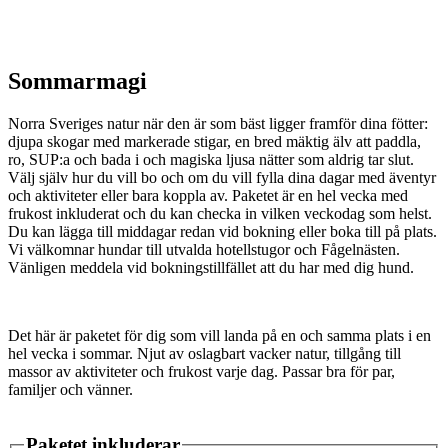
Sommarmagi
Norra Sveriges natur när den är som bäst ligger framför dina fötter:
djupa skogar med markerade stigar, en bred mäktig älv att paddla,
ro, SUP:a och bada i och magiska ljusa nätter som aldrig tar slut.
Välj själv hur du vill bo och om du vill fylla dina dagar med äventyr
och aktiviteter eller bara koppla av. Paketet är en hel vecka med
frukost inkluderat och du kan checka in vilken veckodag som helst.
Du kan lägga till middagar redan vid bokning eller boka till på plats.
Vi välkomnar hundar till utvalda hotellstugor och Fågelnästen.
Vänligen meddela vid bokningstillfället att du har med dig hund.
Det här är paketet för dig som vill landa på en och samma plats i en
hel vecka i sommar. Njut av oslagbart vacker natur, tillgång till
massor av aktiviteter och frukost varje dag. Passar bra för par,
familjer och vänner.
Paketet inkluderar