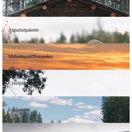
Äventyr i vildmarken
Älgsafaripaketet
Midnattspaddlingspaket
Cykelpaketet
Golfpaketet