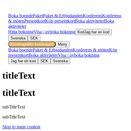
Boka boende
Paket
Paket & Erbjudanden
Konferens
Konferens
& möten
Presentkort
Köp presentkort
Boka aktiviteter
Boka
aktiviteter
Hitta bokning
Visa / avboka bokning
Kod
Jag har en kod
Svenska
SEK
Kundvagn
Min kundvagn
0
Meny
Boka boende
Paket & Erbjudanden
Konferens & möten
Köp
presentkort
Boka aktiviteter
Visa / avboka bokning
Jag har en kod
SEK
Svenska
titleText
titleText
subTitleText
subTitleText
Skip to main content